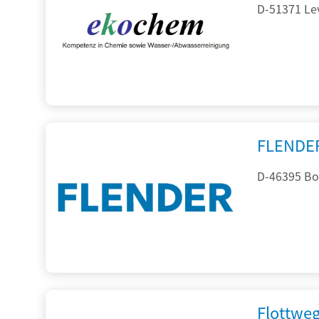
D-51371 Le
FLENDE
D-46395 Bo
Flottwe