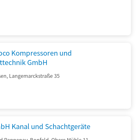
opco Kompressoren und
fttechnik GmbH
sen, Langemarckstraße 35
bH Kanal und Schachtgeräte
d Rappenau-Bonfeld, Obere Mühle 11