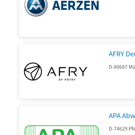
AFRY De
D-80687 Mü
APA Abw
D-74629 Pfe