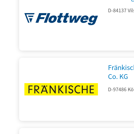
D-84137 Vil
Fränkis
Co. KG
D-97486 Kön