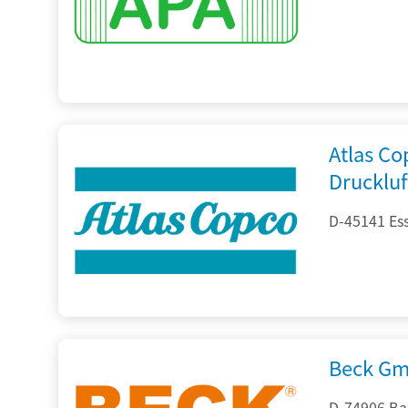
Atlas C
Drucklu
D-45141 Es
Beck Gm
D-74906 Ba