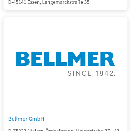
D-45141 Essen, Langemarckstraße 35
Bellmer GmbH
D-75223 Niefern-Öschelbronn, Hauptstraße 37 - 43