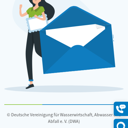
© Deutsche Vereinigung für Wasserwirtschaft, Abwasser und
Konta
öffne
Abfall e. V. (DWA)