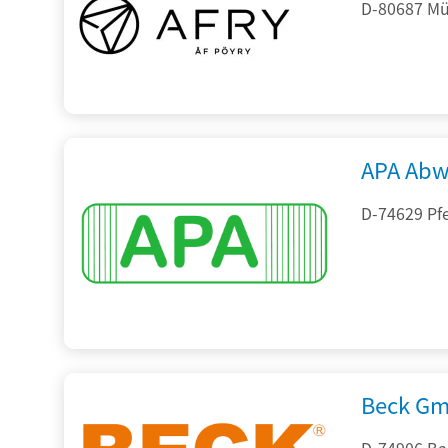
D-80687 Mü
APA Abw
D-74629 Pfe
Beck Gm
D-74906 Ba