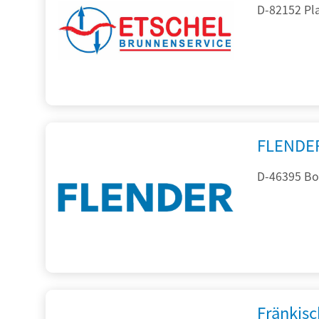
D-82152 Pla
FLENDE
D-46395 Bo
Fränkis