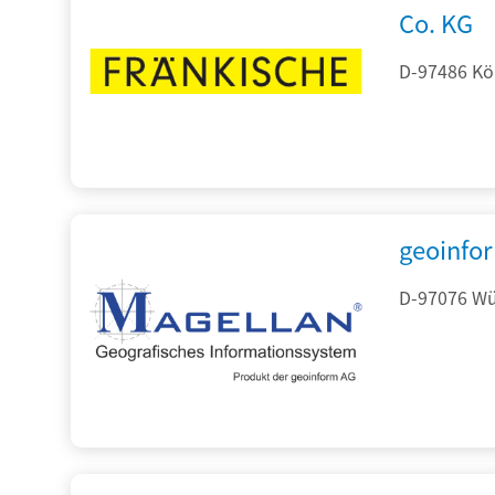
Co. KG
D-97486 Kön
geoinfo
D-97076 Wür