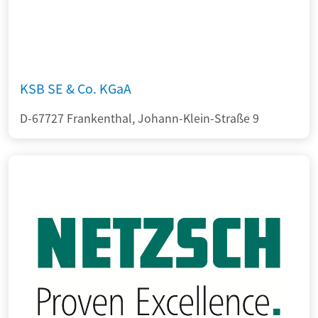
KSB SE & Co. KGaA
D-67727 Frankenthal, Johann-Klein-Straße 9