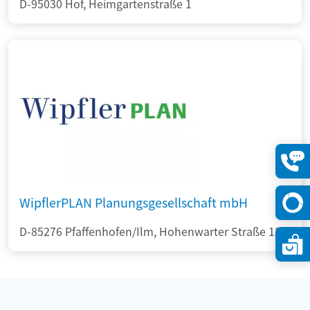
D-95030 Hof, Heimgartenstraße 1
Konta
öffne
WipflerPLAN Planungsgesellschaft mbH
D-85276 Pfaffenhofen/Ilm, Hohenwarter Straße 124