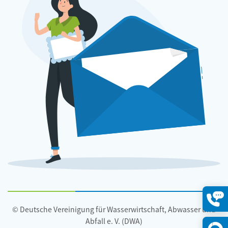
© Deutsche Vereinigung für Wasserwirtschaft, Abwasser und
Konta
öffne
Abfall e. V. (DWA)